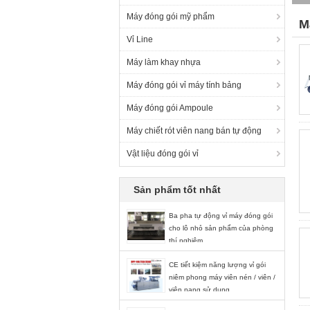
Máy đóng gói mỹ phẩm
M
Vỉ Line
(6
Máy làm khay nhựa
Máy đóng gói vỉ máy tính bảng
Máy đóng gói Ampoule
Máy chiết rót viên nang bán tự động
Vật liệu đóng gói vỉ
Sản phẩm tốt nhất
Ba pha tự động vỉ máy đóng gói
cho lô nhỏ sản phẩm của phòng
thí nghiệm
CE tiết kiệm năng lượng vỉ gói
niêm phong máy viên nén / viên /
viên nang sử dụng