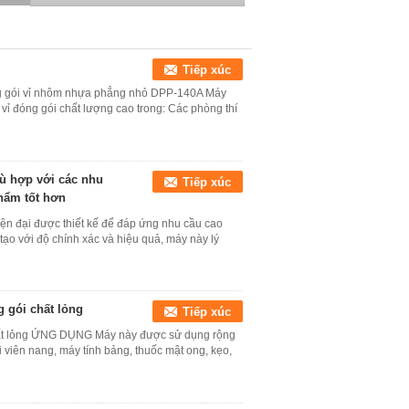
Tiếp xúc
g gói vỉ nhôm nhựa phẳng nhỏ DPP-140A Máy
vỉ đóng gói chất lượng cao trong: Các phòng thí
hù hợp với các nhu
Tiếp xúc
hẩm tốt hơn
hiện đại được thiết kế để đáp ứng nhu cầu cao
ạo với độ chính xác và hiệu quả, máy này lý
 gói chất lỏng
Tiếp xúc
hất lỏng ỨNG DỤNG Máy này được sử dụng rộng
iên nang, máy tính bảng, thuốc mật ong, kẹo,