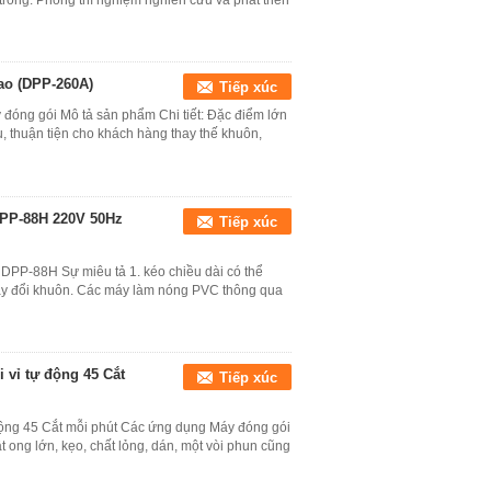
 trong: Phòng thí nghiệm nghiên cứu và phát triển
ao (DPP-260A)
Tiếp xúc
 đóng gói Mô tả sản phẩm Chi tiết: Đặc điểm lớn
ẫu, thuận tiện cho khách hàng thay thế khuôn,
DPP-88H 220V 50Hz
Tiếp xúc
DPP-88H Sự miêu tả 1. kéo chiều dài có thể
ay đổi khuôn. Các máy làm nóng PVC thông qua
 vỉ tự động 45 Cắt
Tiếp xúc
động 45 Cắt mỗi phút Các ứng dụng Máy đóng gói
t ong lớn, kẹo, chất lỏng, dán, một vòi phun cũng