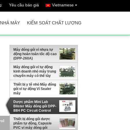
Yêu cầu báo giá
Vietnamese
g:
 NHÀ MÁY
KIỂM SOÁT CHẤT LƯỢNG
Máy đóng gói vỉ nhựa tự
động hoàn toàn tốc độ cao
(DPP-260A)
Máy đóng gói vỉ tự động
kinh doanh nhỏ máy trung
chuyển máy có thể tùy
chỉnh
Thiết bị y tế nhỏ Máy đóng
gói vỉ tự động Vỉ Sealer
máy
Dược phẩm Mini Lab
Blister Máy đóng gói DPP-
88H PC Circuit Control
Panel
Thiết bị đóng gói dược
ói
phẩm tự động, Capusle
PVC vỉ máy đóng gói