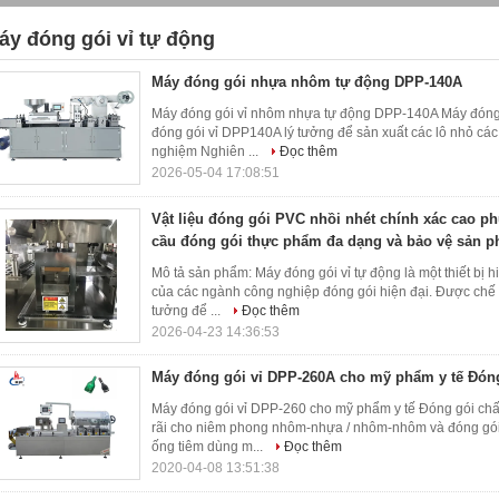
áy đóng gói vỉ tự động
4)
Máy đóng gói nhựa nhôm tự động DPP-140A
Máy đóng gói vỉ nhôm nhựa tự động DPP-140A Máy đón
đóng gói vỉ DPP140A lý tưởng để sản xuất các lô nhỏ các 
nghiệm Nghiên ...
Đọc thêm
2026-05-04 17:08:51
Vật liệu đóng gói PVC nhồi nhét chính xác cao p
cầu đóng gói thực phẩm đa dạng và bảo vệ sản p
Mô tả sản phẩm: Máy đóng gói vỉ tự động là một thiết bị 
của các ngành công nghiệp đóng gói hiện đại. Được chế t
tưởng để ...
Đọc thêm
2026-04-23 14:36:53
Máy đóng gói vỉ DPP-260A cho mỹ phẩm y tế Đóng
Máy đóng gói vỉ DPP-260 cho mỹ phẩm y tế Đóng gói c
rãi cho niêm phong nhôm-nhựa / nhôm-nhôm và đóng gói v
ống tiêm dùng m...
Đọc thêm
2020-04-08 13:51:38