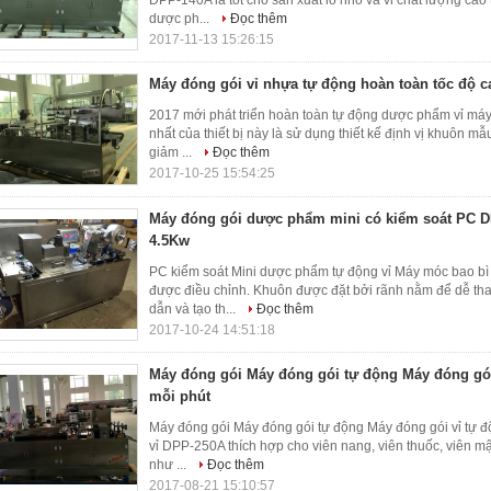
DPP-140A là tốt cho sản xuất lô nhỏ và vỉ chất lượng cao
dược ph...
Đọc thêm
2017-11-13 15:26:15
Máy đóng gói vỉ nhựa tự động hoàn toàn tốc độ c
2017 mới phát triển hoàn toàn tự động dược phẩm vỉ máy
nhất của thiết bị này là sử dụng thiết kế định vị khuôn m
giảm ...
Đọc thêm
2017-10-25 15:54:25
Máy đóng gói dược phẩm mini có kiểm soát PC 
4.5Kw
PC kiểm soát Mini dược phẩm tự động vỉ Máy móc bao bì 
được điều chỉnh. Khuôn được đặt bởi rãnh nằm để dễ th
dẫn và tạo th...
Đọc thêm
2017-10-24 14:51:18
Máy đóng gói Máy đóng gói tự động Máy đóng gói
mỗi phút
Máy đóng gói Máy đóng gói tự động Máy đóng gói vỉ tự 
vỉ DPP-250A thích hợp cho viên nang, viên thuốc, viên mậ
như ...
Đọc thêm
2017-08-21 15:10:57