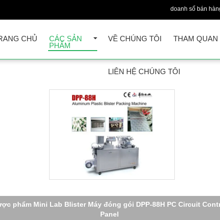
doanh số bán hàn
RANG CHỦ
CÁC SẢN
VỀ CHÚNG TÔI
THAM QUAN
PHẨM
LIÊN HỆ CHÚNG TÔI
hiết bị đóng gói dược phẩm tự động, Capusle PVC vỉ máy đóng g