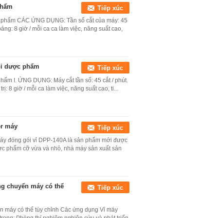
phẩm
Tiếp xúc
c phẩm CÁC ỨNG DỤNG: Tần số cắt của máy: 45
 bảng: 8 giờ / mỗi ca ca làm việc, năng suất cao,
gói dược phẩm
Tiếp xúc
phẩm I. ỨNG DỤNG: Máy cắt tần số: 45 cắt / phút.
ị: 8 giờ / mỗi ca làm việc, năng suất cao, ti...
er máy
Tiếp xúc
y Máy đóng gói vỉ DPP-140A là sản phẩm mới được
ợc phẩm cỡ vừa và nhỏ, nhà máy sản xuất sản
ng chuyển máy có thể
Tiếp xúc
n máy có thể tùy chỉnh Các ứng dụng Vỉ máy