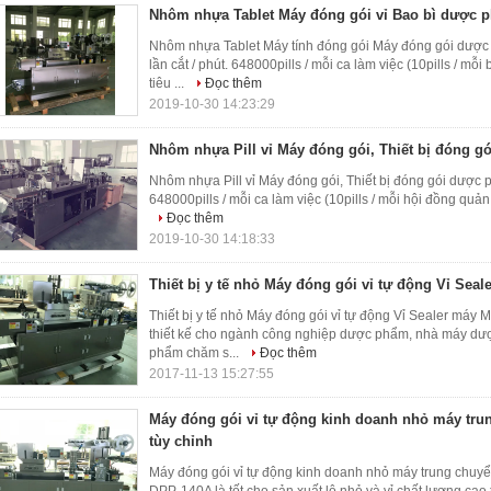
Nhôm nhựa Tablet Máy đóng gói vỉ Bao bì dược 
Nhôm nhựa Tablet Máy tính đóng gói Máy đóng gói dượ
lần cắt / phút. 648000pills / mỗi ca làm việc (10pills / mỗi
tiêu ...
Đọc thêm
2019-10-30 14:23:29
Nhôm nhựa Pill vỉ Máy đóng gói, Thiết bị đóng 
Nhôm nhựa Pill vỉ Máy đóng gói, Thiết bị đóng gói dược 
648000pills / mỗi ca làm việc (10pills / mỗi hội đồng quản tr
Đọc thêm
2019-10-30 14:18:33
Thiết bị y tế nhỏ Máy đóng gói vỉ tự động Vỉ Seal
Thiết bị y tế nhỏ Máy đóng gói vỉ tự động Vỉ Sealer má
thiết kế cho ngành công nghiệp dược phẩm, nhà máy dư
phẩm chăm s...
Đọc thêm
2017-11-13 15:27:55
Máy đóng gói vỉ tự động kinh doanh nhỏ máy tru
tùy chỉnh
Máy đóng gói vỉ tự động kinh doanh nhỏ máy trung chuyể