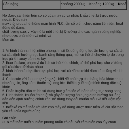
Cân nặng
Khoảng 2000kg
Khoảng 1200kg
Khoản
Nó được cải thiện trên cơ sở của máy cũ và nhập khẩu thiết bị trước nước
ngoài. Điều này
máy thông qua hệ thống màn hình PLC, tần số biến, chức năng tiên tiến, hoạt
động dễ dàng,
chất lượng cao, vì vậy nó là một thiết bị lý tưởng cho các ngành công nghiệp
như dược phẩm lớn và mini, và
Món ăn.
1. Vỉ hình thành, nhiệt niêm phong, in số lô, dòng động lực ấn tượng và cắt tất
cả các định hướng trục bánh răng thông qua, mỗi có thể di chuyển tự do trong
trục gá khi xoay bánh xe tay.
2. thao tác kéo, phạm vi du lịch có thể điều chỉnh, có thể phù hợp cho vỉ đóng
gói các kích cỡ khác nhau.
3. hình thành áp lực tích cực phù hợp với cú đấm cơ khí đảm bảo cũng vỉ hình
thành.
4. Collocate với feeder tự động đặc biệt để phù hợp cho hàng hóa khác nhau
như ống, lọ, ống tiêm, thuốc mật ong lớn, thiết bị y tế hoặc hình dạng đặc biệt
khác.
5. Phần truyền dẫn chính sử dụng trục giảm tốc và bánh răng trục song song.
6. Hình thành, khuôn ép nhiệt và gây ấn tượng áp dụng định hướng bu lông
dẫn đến định hướng chính xác, dễ dàng thay đổi khuôn mẫu và tiết kiệm vật
liệu.
7. thiết kế có thể tháo rời làm cho máy dễ dàng được thực hiện và cài đặt theo
yêu cầu của người dùng.
Ghi chú:
• Có thể thêm thiết bị niêm phong nhãn có dấu vết cảm biến cho tùy chọn.