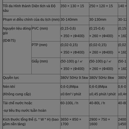
Tối đa Hình thành Diện tích và Độ
350 × 130 × 15
250 × 120 × 15
140 × 
sâu
Phạm vi điều chỉnh của du lịch (mm)
30-140mm
30-130mm
30-12
Nguyện liệu đóng
PVC (mm)
(0,15-0,6)
(0,15-0,4)
(0,15-0
gói
× 350 × (Φ400)
× 260 × (Φ400)
× 160 
(IDΦ75)
PTP (mm)
(0,02-0,15)
(0,02-0,15)
(0,02-
× 350 × (Φ400)
× 260 × (Φ400)
× 160 
Giấy (mm)
(50-100) g / ㎡
(50-100) g / ㎡
(50-10
× 350 × (Φ400)
× 260 × (Φ400)
× 160 
Quyền lực
380V 50Hz 9.5kw
380V 50Hz 8kw
380V 
Nén khí
0,6-0,8Mpa
0,6-0,8Mpa
0,6-0,
(Không cung cấp)
≥0.6m³ / phút
≥0,45 phút / phút
≥0,4m³
Tái chế nước hoặc
60-100L / h
40-80L / h
40-80L
-sự tiêu thụ nước tuần hoàn
Kích thước tổng thể (L * W * H) (bao
3650 × 850 ×
2900 × 750 ×
2400 ×
gồm nền tảng)
1700
1600
1450