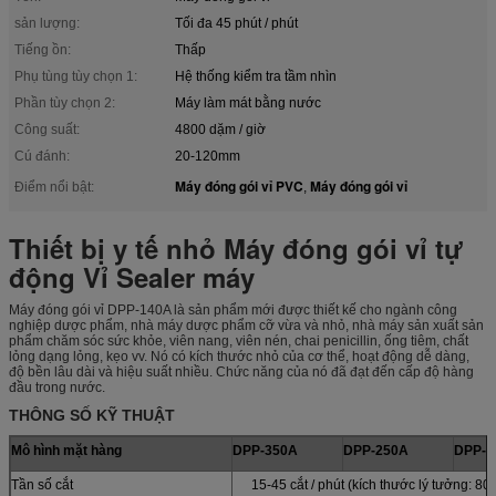
sản lượng:
Tối đa 45 phút / phút
Tiếng ồn:
Thấp
Phụ tùng tùy chọn 1:
Hệ thống kiểm tra tầm nhìn
Phần tùy chọn 2:
Máy làm mát bằng nước
Công suất:
4800 dặm / giờ
Cú đánh:
20-120mm
Máy đóng gói vỉ PVC
Máy đóng gói vỉ
Điểm nổi bật:
,
Thiết bị y tế nhỏ Máy đóng gói vỉ tự
động Vỉ Sealer máy
Máy đóng gói vỉ DPP-140A là sản phẩm mới được thiết kế cho ngành công
nghiệp dược phẩm, nhà máy dược phẩm cỡ vừa và nhỏ, nhà máy sản xuất sản
phẩm chăm sóc sức khỏe, viên nang, viên nén, chai penicillin, ống tiêm, chất
lỏng dạng lỏng, kẹo vv. Nó có kích thước nhỏ của cơ thể, hoạt động dễ dàng,
độ bền lâu dài và hiệu suất nhiều. Chức năng của nó đã đạt đến cấp độ hàng
đầu trong nước.
THÔNG SỐ KỸ THUẬT
Mô hình mặt hàng
DPP-350A
DPP-250A
DPP-1
Tần số cắt
15-45 cắt / phút (kích thước lý tưởng: 8