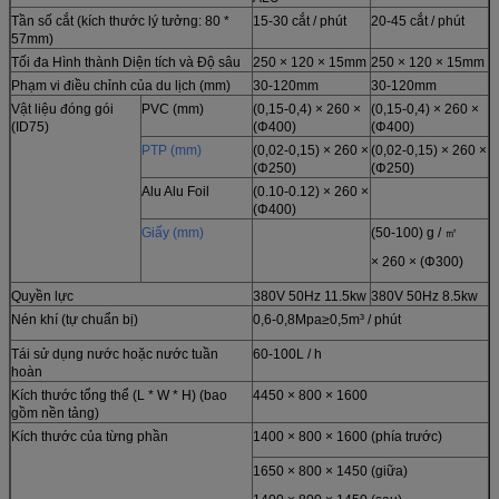
Tần số cắt (kích thước lý tưởng: 80 *
15-30 cắt / phút
20-45 cắt / phút
57mm)
Tối đa Hình thành Diện tích và Độ sâu
250 × 120 × 15mm
250 × 120 × 15mm
Phạm vi điều chỉnh của du lịch (mm)
30-120mm
30-120mm
Vật liệu đóng gói
PVC (mm)
(0,15-0,4) × 260 ×
(0,15-0,4) × 260 ×
(ID75)
(Φ400)
(Φ400)
PTP (mm)
(0,02-0,15) × 260 ×
(0,02-0,15) × 260 ×
(Φ250)
(Φ250)
Alu Alu Foil
(0.10-0.12) × 260 ×
(Φ400)
Giấy (mm)
(50-100) g / ㎡
× 260 × (Φ300)
Quyền lực
380V 50Hz 11.5kw
380V 50Hz 8.5kw
Nén khí (tự chuẩn bị)
0,6-0,8Mpa≥0,5m³ / phút
Tái sử dụng nước hoặc nước tuần
60-100L / h
hoàn
Kích thước tổng thể (L * W * H) (bao
4450 × 800 × 1600
gồm nền tảng)
Kích thước của từng phần
1400 × 800 × 1600 (phía trước)
1650 × 800 × 1450 (giữa)