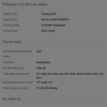
Thông tin chi tiết sản phẩm
Nguồn gốc:
Trung Quốc
Hàng hiệu:
HUALE MACHINERY
Chứng nhận:
CE/GMP Standard
Số mô hình:
DPP-250F
Thanh toán
Số lượng đặt hàng tối
1bộ
thiểu:
Giá bán:
negotiable
chi tiết đóng gói:
Hộp gỗ
Thời gian giao hàng:
45 ngày làm việc sau khi nhận được thanh toán của
bạn
Điều khoản thanh toán:
T/T hoặc L/C
Khả năng cung cấp:
15 bộ mỗi tháng
Sự miêu tả