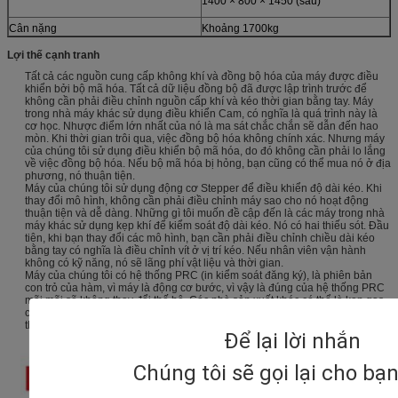
1400 × 800 × 1450 (sau)
Cân nặng
Khoảng 1700kg
Lợi thế cạnh tranh
Tất cả các nguồn cung cấp không khí và đồng bộ hóa của máy được điều
khiển bởi bộ mã hóa. Tất cả dữ liệu đồng bộ đã được lập trình trước để
không cần phải điều chỉnh nguồn cấp khí và kéo thời gian bằng tay. Máy
trong nhà máy khác sử dụng điều khiển Cam, có nghĩa là quá trình này là
cơ học. Nhược điểm lớn nhất của nó là ma sát chắc chắn sẽ dẫn đến hao
mòn. Khi thời gian trôi qua, việc đồng bộ hóa không chính xác. Nhưng máy
của chúng tôi sử dụng điều khiển bộ mã hóa, do đó không cần phải lo lắng
về việc đồng bộ hóa. Nếu bộ mã hóa bị hỏng, bạn cũng có thể mua nó ở địa
phương, nó thuận tiện.
Máy của chúng tôi sử dụng động cơ Stepper để điều khiển độ dài kéo. Khi
thay đổi mô hình, không cần phải điều chỉnh máy sao cho nó hoạt động
thuận tiện và dễ dàng. Những gì tôi muốn đề cập đến là các máy trong nhà
máy khác sử dụng kẹp khí để kiểm soát độ dài kéo. Nó có hai thiếu sót. Đầu
tiên, khi bạn thay đổi các mô hình, bạn cần phải điều chỉnh chiều dài kéo
bằng tay có nghĩa là điều chỉnh vít ở vị trí kéo. Nếu nhân viên vận hành
không có kỹ năng, nó sẽ lãng phí vật liệu và thời gian.
Máy của chúng tôi có hệ thống PRC (in kiểm soát đăng ký), là phiên bản
con trỏ của hàm, vì máy là động cơ bước, vì vậy là đúng của hệ thống PRC
mãi mãi sẽ không thay đổi thế hệ. Các nhà sản xuất khác có thể là kẹp gas
chỉ có thể được điều chỉnh theo cách thủ công, một thời gian dài sau khi sự
thay đổi sẽ xảy ra.
Để lại lời nhắn
Chúng tôi sẽ gọi lại cho bạ