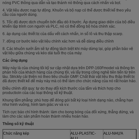
nóng PVC thông qua dẫn và tạo thành nó thông qua cách nhấn và bọt.
4. Vật liệu được nạp tự động. Khuôn và bộ nạp có thể được thiết kế theo yêu
cầu của người dùng.
5. Tốc độ được dịch chuyển bởi đầu dò ít bước. Áp dụng giao diện của bộ điều
khiển lập trình con người và PLC, nó có thể đồng bộ hóa chính xác.
6. áp dụng các thiết bị của dấu vết cách nhấn, in số lô và thu thập scarp.
7. động cơ bước kéo vật liệu chính xác hơn và dễ dàng điều chỉnh
8. Các khuôn sưởi ấm sẽ tự động tách biệt khi máy dừng lại, góp phần bảo vệ
vật liệu giữa chúng và kéo dài tuổi thọ của máy.
Các ứng dụng
Máy này là của chúng tôi kỹ sư cập nhật dựa trên DPP-160Fmodel và thông tin
phản hồi của khách hàng của chúng tôi, và lấy trong công nghệ tiên tiến từ trên
tàu. Strickly cải thiện nó theo tiêu chuẩn GMP. Chất thải vật liệu thu thập thiết bị
đã được thiết kế để máy này mà có thể làm cho chức năng của nó rất hoàn hảo.
Điều chỉnh đột quỵ: tự do thay đổi kích thước của tấm và thích hợp cho
productioln của các loại thông số kỹ thuật.
Khung tấm phẳng: phù hợp để đóng gói bất kỳ loại hình dạng nào, chẳng hạn
như hình vuông, hình tam giác.vv và v.v.
Tích cực báo chí hình thành: làm cho bong bóng của đối xứng, thẳng đứng, và
làm cho các sản phẩm hoàn thành nhiều hoàn hảo.
Thông số kỹ thuật
Chức năng kép
ALU-PLASTIC-
ALU-NHỰA
ALU