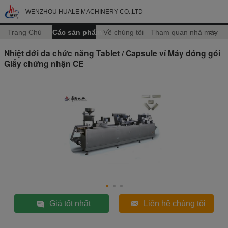
WENZHOU HUALE MACHINERY CO.,LTD
Trang Chủ
Các sản phẩm
Về chúng tôi
Tham quan nhà máy
>>
Nhiệt đới đa chức năng Tablet / Capsule vỉ Máy đóng gói
Giấy chứng nhận CE
Giá tốt nhất
Liên hệ chúng tôi