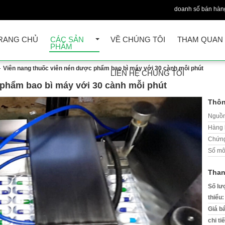
doanh số bán hàn
RANG CHỦ
CÁC SẢN
VỀ CHÚNG TÔI
THAM QUAN
PHẨM
Viên nang thuốc viên nén dược phẩm bao bì máy với 30 cành mỗi phút
LIÊN HỆ CHÚNG TÔI
 phẩm bao bì máy với 30 cành mỗi phút
Thôn
Nguồn
Hàng 
Chứng
Số mô
Than
Số lư
thiểu:
Giá b
chi ti