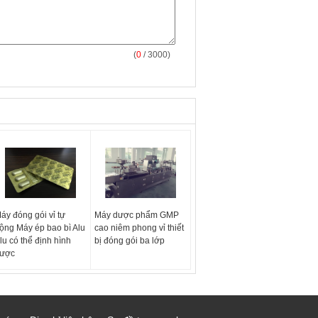
(
0
/ 3000)
áy đóng gói vỉ tự
Máy dược phẩm GMP
ộng Máy ép bao bì Alu
cao niêm phong vỉ thiết
lu có thể định hình
bị đóng gói ba lớp
ược