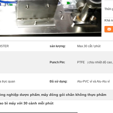
Thời 
Khả n
Tiếp 
LISTER
sản lượng:
Max.30 cắt / phút
Punch Pin:
PTFE （chịu nhiệt độ cao
a trực quan
Đã sử dụng:
Alu-PVC vỉ và Alu-Alu vỉ
công nghiệp dược phẩm
máy đóng gói chân không thực phẩm
,
o bì máy với 30 cành mỗi phút