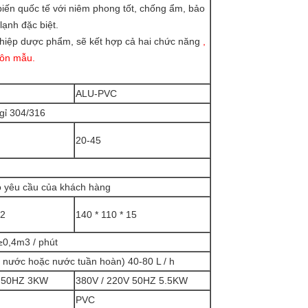
iến quốc tế với niêm phong tốt, chống ẩm, bảo
lạnh đặc biệt.
nghiệp dược phẩm, sẽ kết hợp cả hai chức năng
,
uôn mẫu.
ALU-PVC
gỉ 304/316
20-45
o yêu cầu của khách hàng
12
140 * 110 * 15
≥0,4m3 / phút
 nước hoặc nước tuần hoàn) 40-80 L / h
V 50HZ 3KW
380V / 220V 50HZ 5.5KW
PVC