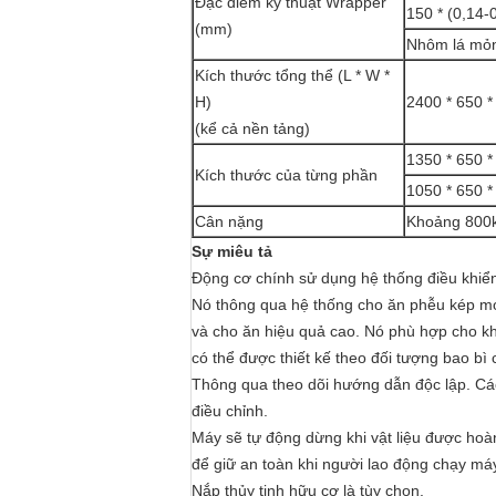
Đặc điểm kỹ thuật Wrapper
150 * (0,14-
(mm)
Nhôm lá mỏng
Kích thước tổng thể (L * W *
H)
2400 * 650 *
(kể cả nền tảng)
1350 * 650 *
Kích thước của từng phần
1050 * 650 *
Cân nặng
Khoảng 800
Sự miêu tả
Động cơ chính sử dụng hệ thống điều khiển
Nó thông qua hệ thống cho ăn phễu kép mới
và cho ăn hiệu quả cao. Nó phù hợp cho kh
có thể được thiết kế theo đối tượng bao bì
Thông qua theo dõi hướng dẫn độc lập. Các
điều chỉnh.
Máy sẽ tự động dừng khi vật liệu được hoà
để giữ an toàn khi người lao động chạy má
Nắp thủy tinh hữu cơ là tùy chọn.