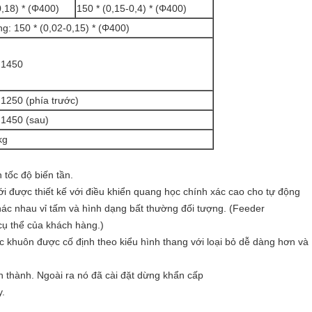
0,18) * (Φ400)
150 * (0,15-0,4) * (Φ400)
: 150 * (0,02-0,15) * (Φ400)
 1450
 1250 (phía trước)
 1450 (sau)
kg
 tốc độ biến tần.
 được thiết kế với điều khiển quang học chính xác cao cho tự động
ác nhau vỉ tấm và hình dạng bất thường đối tượng. (Feeder
 cụ thể của khách hàng.)
 khuôn được cố định theo kiểu hình thang với loại bỏ dễ dàng hơn và
n thành. Ngoài ra nó đã cài đặt dừng khẩn cấp
y.