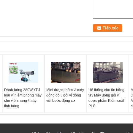
Đánh bóng 280W YPJ
Mini dược phẩm vỉ máy
Hệ thống cho ăn bằng
M
loại vỉ niêm phong máy
đóng gói / gói vỉ dòng
tay Máy đóng gói vỉ
đ
cho viên nang / máy
với bước động cơ
dược phẩm Kiểm soát
A
tính bảng
PLC
đ