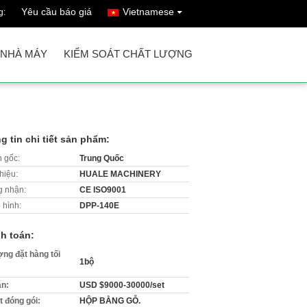
Yêu cầu báo giá
Vietnamese
g:
 NHÀ MÁY
KIỂM SOÁT CHẤT LƯỢNG
g tin chi tiết sản phẩm:
 gốc:
Trung Quốc
hiệu:
HUALE MACHINERY
 nhận:
CE ISO9001
 hình:
DPP-140E
h toán:
ợng đặt hàng tối
1bộ
án:
USD $9000-30000/set
ết đóng gói:
HỘP BẰNG GỖ.