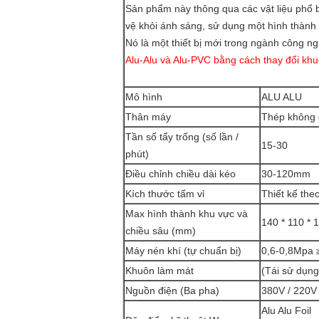
Sản phẩm này thông qua các vật liệu phổ b
vệ khỏi ánh sáng, sử dụng một hình thành 
Nó là một thiết bị mới trong ngành công 
Alu-Alu và Alu-PVC bằng cách thay đổi kh
Mô hình
ALU ALU
Thân máy
Thép không 
Tần số tẩy trống (số lần /
15-30
phút)
Điều chỉnh chiều dài kéo
30-120mm
Kích thước tấm vỉ
Thiết kế the
Max hình thành khu vực và
140 * 110 * 
chiều sâu (mm)
Máy nén khí (tự chuẩn bị)
0,6-0,8Mpa 
Khuôn làm mát
(Tái sử dụng
Nguồn điện (Ba pha)
380V / 220
Alu Alu Foil