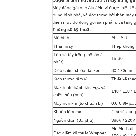
Dược phẩm nhỏ Alu Alu vỉ máy đóng gó
Máy đóng gói nhỏ Alu / Alu vỉ được thiết 
trung bình nhỏ, và đặc trưng bởi thân máy n
thiện mức độ đóng gói sản phẩm, và tăng g
Thông số kỹ thuật
Mô hình
ALU ALU
Thân máy
Thép không 
Tần số tẩy trống (số lần /
15-30
phút)
Điều chỉnh chiều dài kéo
30-120mm
Kích thước tấm vỉ
Thiết kế the
Max hình thành khu vực và
140 * 110 * 
chiều sâu (mm)
Máy nén khí (tự chuẩn bị)
0,6-0,8Mpa 
Khuôn làm mát
(Tái sử dụng
Nguồn điện (Ba pha)
380V / 220
Alu Alu Foil
Đặc điểm kỹ thuật Wrapper