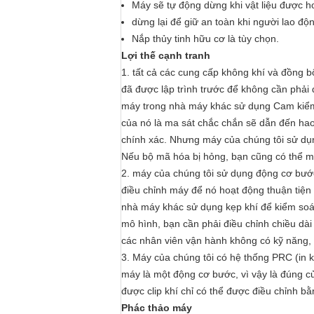
Máy sẽ tự động dừng khi vật liệu được h
dừng lại để giữ an toàn khi người lao độ
Nắp thủy tinh hữu cơ là tùy chọn.
Lợi thế cạnh tranh
1. tất cả các cung cấp không khí và đồng 
đã được lập trình trước để không cần phải 
máy trong nhà máy khác sử dụng Cam kiểm so
của nó là ma sát chắc chắn sẽ dẫn đến hao 
chính xác. Nhưng máy của chúng tôi sử dụn
Nếu bộ mã hóa bị hỏng, bạn cũng có thể mu
2. máy của chúng tôi sử dụng động cơ bước
điều chỉnh máy để nó hoạt động thuận tiện
nhà máy khác sử dụng kẹp khí để kiểm soát đ
mô hình, bạn cần phải điều chỉnh chiều dài k
các nhân viên vận hành không có kỹ năng, nó
3. Máy của chúng tôi có hệ thống PRC (in k
máy là một động cơ bước, vì vậy là đúng c
được clip khí chỉ có thể được điều chỉnh bằn
Phác thảo máy