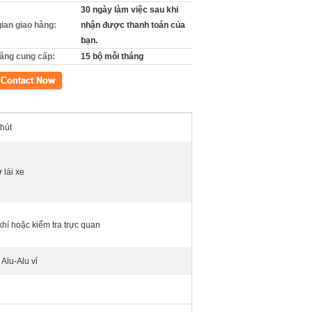
30 ngày làm việc sau khi
gian giao hàng:
nhận được thanh toán của
bạn.
ăng cung cấp:
15 bộ mỗi tháng
xúc
phút
 lái xe
khí hoặc kiểm tra trực quan
 Alu-Alu vỉ