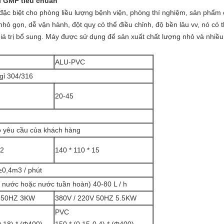
i GMP tiêu chuẩn
kế đặc biệt cho phòng liều lượng bệnh viện, phòng thí nghiệm, sản p
hỏ gọn, dễ vận hành, đột quỵ có thể điều chỉnh, độ bền lâu vv, nó có th
iá trị bổ sung. Máy được sử dụng để sản xuất chất lượng nhỏ và nhiều
ALU-PVC
gỉ 304/316
20-45
o yêu cầu của khách hàng
12
140 * 110 * 15
≥0,4m3 / phút
 nước hoặc nước tuần hoàn) 40-80 L / h
V 50HZ 3KW
380V / 220V 50HZ 5.5KW
PVC