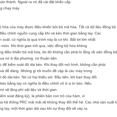
oàn thành. Ngoài ra nó đã cài đặt khẩn cấp
ng chạy máy.
bộ hóa của máy được điều khiển bởi bộ mã hóa. Tất cả dữ liệu đồng bộ
điều chỉnh nguồn cung cấp khí và kéo thời gian bằng tay. Các
át, có nghĩa là quá trình này là cơ khí. Bất lợi lớn nhất
mòn. Khi thời gian trôi qua, việc đồng bộ hóa không
g điều khiển bộ mã hóa, do đó không cần phải lo lắng về việc đồng bộ
a nó ở địa phương, nó thuận tiện.
 để kiểm soát độ dài kéo. Khi thay đổi mô hình, không cần phải
 và dễ dàng. Những gì tôi muốn đề cập là các máy trong
ộ dài kéo. Nó có hai thiếu sót. Đầu tiên, khi bạn thay đổi
éo bằng tay có nghĩa là điều chỉnh vít ở vị trí kéo. Nếu
 sẽ lãng phí vật liệu và thời gian.
iểm soát đăng ký), là phiên bản con trỏ của hàm, vì
ủa hệ thống PRC mãi mãi sẽ không thay đổi thế hệ. Các nhà sản xuất k
g tay, một thời gian dài sau khi sự thay đổi sẽ xảy ra.