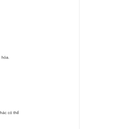
 hóa.
hác có thể