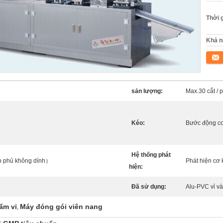
Thời 
Khả n
Tiếp 
sản lượng:
Max.30 cắt / 
Kéo:
Bước động cơ
Hệ thống phát
ớp phủ không dính）
Phát hiện cơ 
hiện:
Đã sử dụng:
Alu-PVC vỉ và
ẩm vỉ
Máy đóng gói viên nang
,