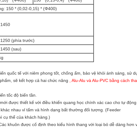
0,18) * (Φ400)
150 * (0,15-0,4) * (Φ400)
: 150 * (0,02-0,15) * (Φ400)
 1450
 1250 (phía trước)
 1450 (sau)
kg
iến quốc tế với niêm phong tốt, chống ẩm, bảo vệ khỏi ánh sáng, sử dụ
 phẩm, sẽ kết hợp cả hai chức năng
, Alu-Alu và Alu-PVC bằng cách th
ển tốc độ biến tần.
ới được thiết kế với điều khiển quang học chính xác cao cho tự động
 khác nhau vỉ tấm và hình dạng bất thường đối tượng. (Feeder
bì cụ thể của khách hàng.)
ác khuôn được cố định theo kiểu hình thang với loại bỏ dễ dàng hơn 