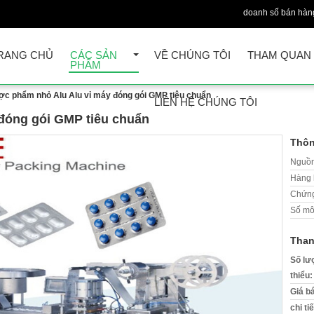
doanh số bán hàn
RANG CHỦ
CÁC SẢN
VỀ CHÚNG TÔI
THAM QUAN
PHẨM
c phẩm nhỏ Alu Alu vỉ máy đóng gói GMP tiêu chuẩn
LIÊN HỆ CHÚNG TÔI
đóng gói GMP tiêu chuẩn
Thôn
Nguồn
Hàng 
Chứng
Số mô
Than
Số lư
thiểu:
Giá b
chi ti