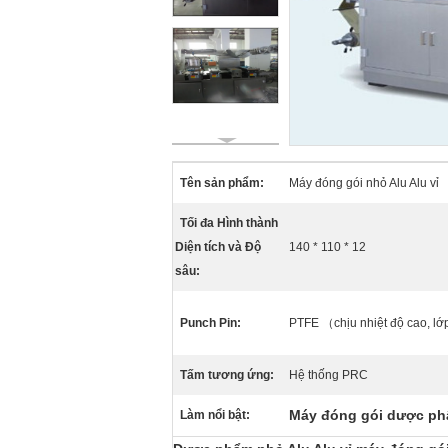
Tên sản phẩm:
Máy đóng gói nhỏ Alu Alu vỉ
Tối đa Hình thành
Diện tích và Độ
140 * 110 * 12
sâu:
Punch Pin:
PTFE （chịu nhiệt độ cao, l
Tấm tương ứng:
Hệ thống PRC
Máy đóng gói dược ph
Làm nổi bật: