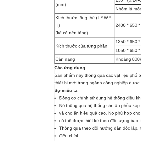
150 * (0,14-
(mm)
Nhôm lá mỏng
Kích thước tổng thể (L * W *
H)
2400 * 650 *
(kể cả nền tảng)
1350 * 650 *
Kích thước của từng phần
1050 * 650 *
Cân nặng
Khoảng 800
Các ứng dụng
Sản phẩm này thông qua các vật liệu phổ b
thiết bị mới trong ngành công nghiệp dược
Sự miêu tả
Động cơ chính sử dụng hệ thống điều khi
Nó thông qua hệ thống cho ăn phễu kép m
và cho ăn hiệu quả cao. Nó phù hợp cho
có thể được thiết kế theo đối tượng bao 
Thông qua theo dõi hướng dẫn độc lập. C
điều chỉnh.