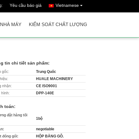
Yêu cầu báo giá
Vietnamese
g:
 NHÀ MÁY
KIỂM SOÁT CHẤT LƯỢNG
g tin chi tiết sản phẩm:
 gốc:
Trung Quốc
hiệu:
HUALE MACHINERY
 nhận:
CE ISO9001
 hình:
DPP-140E
h toán:
ợng đặt hàng tối
1bộ
án:
negotiable
ết đóng gói:
HỘP BẰNG GỖ.