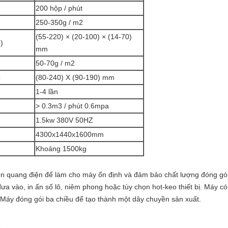
200 hộp / phút
250-350g / m2
(55-220) × (20-100) × (14-70)
)
mm
50-70g / m2
p
(80-240) X (90-190) mm
1-4 lần
> 0.3m3 / phút 0.6mpa
1.5kw 380V 50HZ
4300x1440x1600mm
Khoảng 1500kg
ển quang điện để làm cho máy ổn định và đảm bảo chất lượng đóng gói
ưa vào, in ấn số lô, niêm phong hoặc tùy chọn hot-keo thiết bị. Máy c
, Máy đóng gói ba chiều để tạo thành một dây chuyền sản xuất.