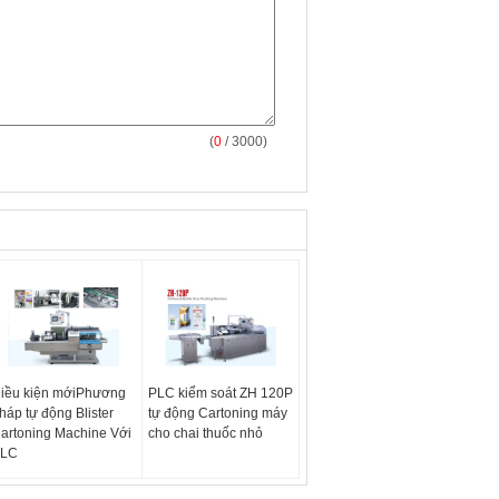
(
0
/ 3000)
iều kiện mớiPhương
PLC kiểm soát ZH 120P
háp tự động Blister
tự động Cartoning máy
artoning Machine Với
cho chai thuốc nhỏ
LC