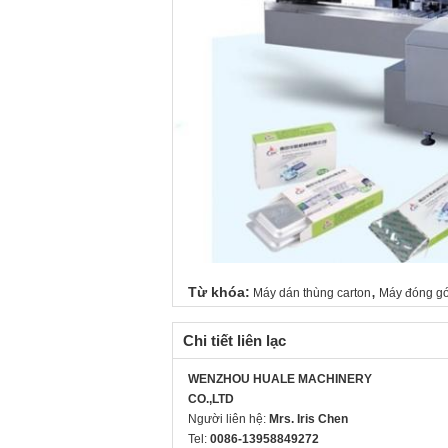
,
Từ khóa:
Máy dán thùng carton
Máy đóng gó
Chi tiết liên lạc
WENZHOU HUALE MACHINERY
CO.,LTD
Người liên hệ:
Mrs. Iris Chen
Tel:
0086-13958849272