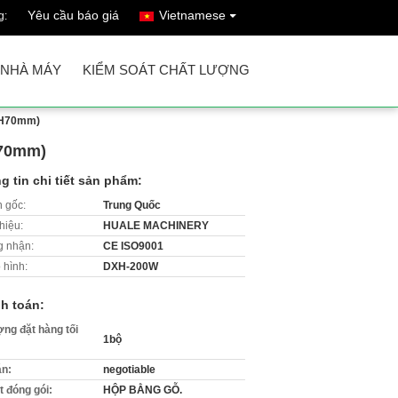
Yêu cầu báo giá
Vietnamese
g:
 NHÀ MÁY
KIỂM SOÁT CHẤT LƯỢNG
* H70mm)
H70mm)
g tin chi tiết sản phẩm:
 gốc:
Trung Quốc
hiệu:
HUALE MACHINERY
 nhận:
CE ISO9001
 hình:
DXH-200W
h toán:
ợng đặt hàng tối
1bộ
án:
negotiable
ết đóng gói:
HỘP BẰNG GỖ.