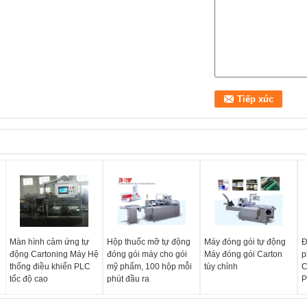
Màn hình cảm ứng tự
Hộp thuốc mỡ tự động
Máy đóng gói tự động
Đ
động Cartoning Máy Hệ
đóng gói máy cho gói
Máy đóng gói Carton
p
thống điều khiển PLC
mỹ phẩm, 100 hộp mỗi
tùy chỉnh
C
tốc độ cao
phút đầu ra
P