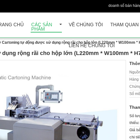
doanh số bán hàn
RANG CHỦ
CÁC SẢN
VỀ CHÚNG TÔI
THAM QUAN
PHẨM
 Cartoning tự động được sử dụng rộng rãi cho hộp lớn (L220mm * W100mm 
LIÊN HỆ CHÚNG TÔI
ử dụng rộng rãi cho hộp lớn (L220mm * W100mm * 
Thôn
Nguồn
Hàng 
Chứng
Số mô
Than
Số lư
thiểu:
Giá b
chi ti