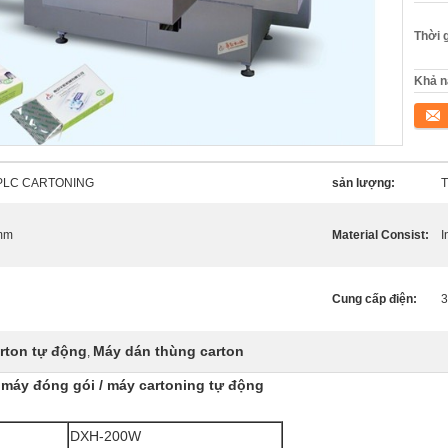
Thời 
Khả n
Tiếp 
 PLC CARTONING
sản lượng:
T
 mm
Material Consist:
I
Cung cấp điện:
3
rton tự động
Máy dán thùng carton
,
g máy đóng gói / máy cartoning tự động
DXH-200W