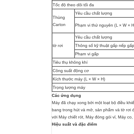
Tốc độ theo dõi tối đa
Yêu cầu chất lượng
Thùng
Carton
Phạm vi thứ nguyên (L × W × H
Yêu cầu chất lượng
tờ rơi
Thông số kỹ thuật gấp nếp gấ
Phạm vi gấp
Tiêu thụ không khí
Công suất động cơ
Kích thước máy (L × W × H)
Trọng lượng máy
Các ứng dụng
Máy đã chạy xong bởi một loạt bộ điều khi
bang trong hút và mở, sản phẩm và tờ rơi đ
với Máy chiết rót, Máy đóng gói vỉ, Máy co
Hiệu suất và đặc điểm