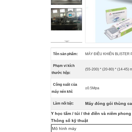
Tên sản phẩm:
MÁY ĐIỀU KHIỂN BLISTER
Phạm vi kích
(55-200) * (20-80) * (14-45)
thước hộp:
Công suất của
≥0.5Mpa
máy nén khí:
Máy đóng gói thùng ca
Làm nổi bật:
Y học tấm / túi / thẻ điền và niêm phon
Thông số kỹ thuật
Mô hình máy