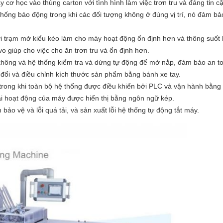
y cơ học vào thùng carton với tình hình làm việc trơn tru và đáng tin cậ
hống báo động trong khi các đối tượng không ở đúng vị trí, nó đảm bảo
ới trạm mở kiểu kéo làm cho máy hoạt động ổn định hơn và thông suốt
o giúp cho việc cho ăn trơn tru và ổn định hơn.
hông và hệ thống kiểm tra và dừng tự động để mở nắp, đảm bảo an to
 đổi và điều chỉnh kích thước sản phẩm bằng bánh xe tay.
 trong khi toàn bộ hệ thống được điều khiển bởi PLC và vận hành bằn
hái hoạt động của máy được hiển thị bằng ngôn ngữ kép.
ảo vệ và lỗi quá tải, và sản xuất lỗi hệ thống tự động tắt máy.