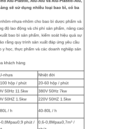
o Alu-Plastic, Alu-Alu và Alu-Plastic-Alu,
àng sẽ sử dụng nhiều loại bao bì, có ba
ng nhôm-nhựa-nhôm cho bao bì dược phẩm và
g độ lao động và chi phí sản phẩm, nâng cao
xuất bao bì sản phẩm, kiểm soát hiệu quả sự
ảo rằng quy trình sản xuất đáp ứng yêu cầu
cho y học, thực phẩm và các doanh nghiệp sản
của khách hàng
U-nhựa
Nhiệt đới
100 hộp / phút
20-60 hộp / phút
0V 50Hz 11.5kw
380V 50Hz 7kw
0V 50HZ 1.5kw
220V 50HZ 1.5kw
80L / h
40-80L / h
-0,8Mpa≥0,9 phút /
0,6-0,8Mpa≥0,7m³ /