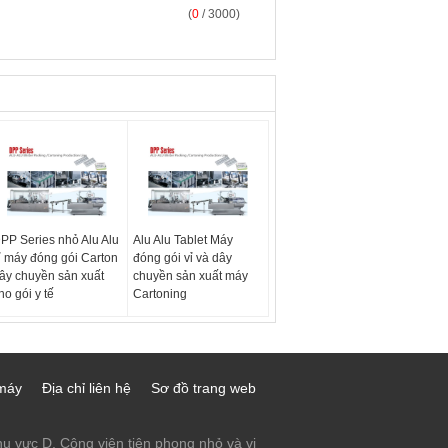
(
0
/ 3000)
PP Series nhỏ Alu Alu
Alu Alu Tablet Máy
ỉ máy đóng gói Carton
đóng gói vỉ và dây
ây chuyền sản xuất
chuyền sản xuất máy
ho gói y tế
Cartoning
máy
Địa chỉ liên hệ
Sơ đồ trang web
u vực D, Công viên tiên phong nhỏ và vi