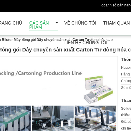
doanh số bán hàn
RANG CHỦ
CÁC SẢN
VỀ CHÚNG TÔI
THAM QUAN
PHẨM
Blister Máy đóng gói Dây chuyền sản xuất Carton Tự động hóa cao
LIÊN HỆ CHÚNG TÔI
đóng gói Dây chuyền sản xuất Carton Tự động hóa 
Thôn
Nguồn
Hàng 
Chứng
Số mô
Than
Số lư
thiểu:
Giá b
chi ti