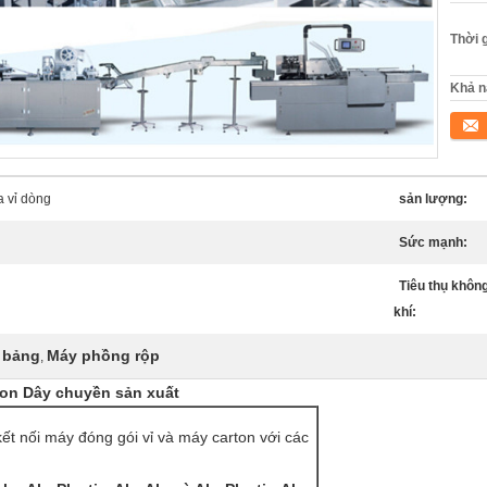
Thời 
Khả n
Tiếp 
 vỉ dòng
sản lượng:
Sức mạnh:
Tiêu thụ khôn
khí:
 bảng
Máy phồng rộp
,
ton Dây chuyền sản xuất
ết nối máy đóng gói vỉ và máy carton với các