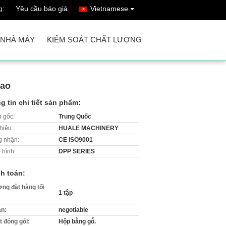
Yêu cầu báo giá
Vietnamese
g:
 NHÀ MÁY
KIỂM SOÁT CHẤT LƯỢNG
cao
g tin chi tiết sản phẩm:
 gốc:
Trung Quốc
hiệu:
HUALE MACHINERY
 nhận:
CE ISO9001
 hình:
DPP SERIES
h toán:
ợng đặt hàng tối
1 tập
án:
negotiable
ết đóng gói:
Hộp bằng gỗ.