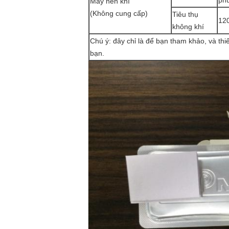
phú
Máy nén khí
(Không cung cấp)
Tiêu thụ
120
không khí
Chú ý: đây chỉ là để bạn tham khảo, và thi
bạn.