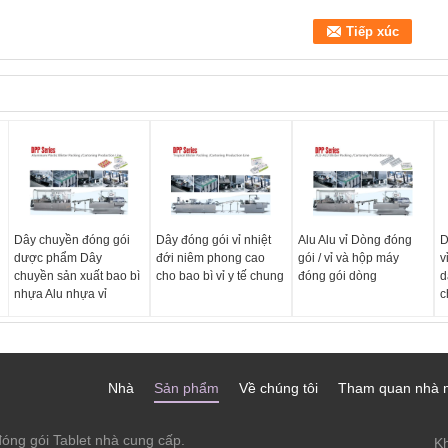
Dây chuyền đóng gói
Dây đóng gói vỉ nhiệt
Alu Alu vỉ Dòng đóng
D
dược phẩm Dây
đới niêm phong cao
gói / vỉ và hộp máy
v
chuyền sản xuất bao bì
cho bao bì vỉ y tế chung
đóng gói dòng
d
nhựa Alu nhựa vỉ
c
Nhà
Sản phẩm
Về chúng tôi
Tham quan nhà 
óng gói Tablet nhà cung cấp.
Kh