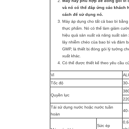
Máy này phù hợp để đóng gói vỉ ch
và nó có thể đáp ứng các khách h
cách để sử dụng nó.
Máy áp dụng cho tất cả bao bì bằ
thực phẩm. Nó có thể làm giảm cườn
hiệu quả sản xuất và năng suất sản 
lây nhiễm chéo của bao bì và đảm b
GMP, là thiết bị đóng gói lý tưởng 
xuất khác.
Có thể được thiết kế theo yêu cầu 
Vỉ
AL
Tốc độ
30-
38
Quyền lực
22
Tái sử dụng nước hoặc nước tuần
40-
hoàn
0,6
Sức ép