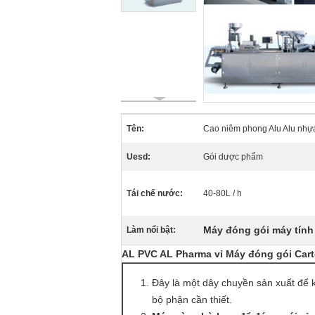
Tên:
Cao niêm phong Alu Alu nhựa
Uesd:
Gói dược phẩm
Tái chế nước:
40-80L / h
Máy đóng gói máy tính
Làm nổi bật:
AL PVC AL Pharma vỉ Máy đóng gói Car
Đây là một dây chuyền sản xuất để k
bộ phận cần thiết.