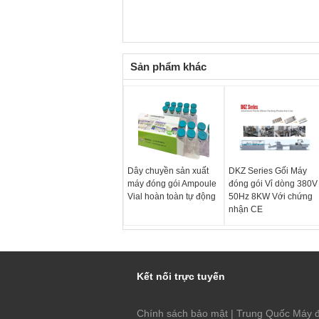
Sản phẩm khác
Dây chuyền sản xuất
DKZ Series Gối Máy
máy đóng gói Ampoule
đóng gói Vỉ dòng 380V
Vial hoàn toàn tự động
50Hz 8KW Với chứng
nhận CE
Kết nối trực tuyến
Chính sách bảo mật
|
Trung Quốc Máy đ