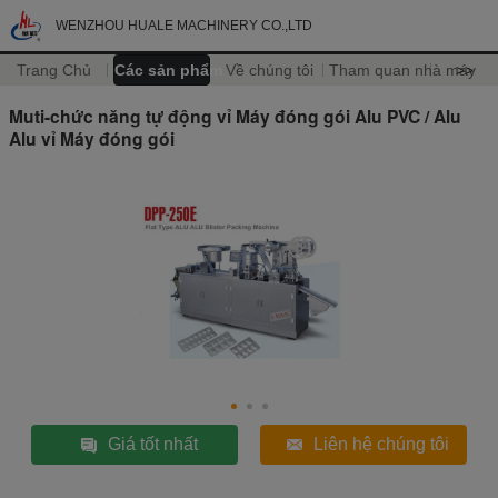
WENZHOU HUALE MACHINERY CO.,LTD
Trang Chủ
Các sản phẩm
Về chúng tôi
Tham quan nhà máy
>>
Muti-chức năng tự động vỉ Máy đóng gói Alu PVC / Alu
Alu vỉ Máy đóng gói
Giá tốt nhất
Liên hệ chúng tôi