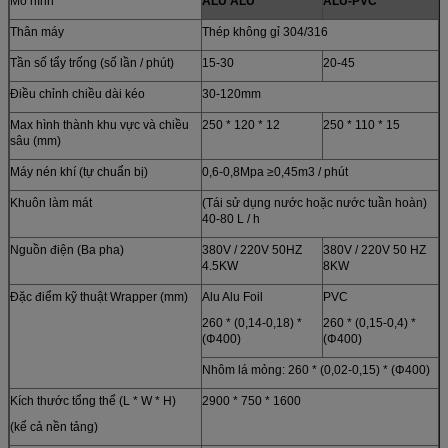
Mô hình
ALU ALU
ALU-PVC
Thân máy
Thép không gỉ 304/316
Tần số tẩy trống (số lần / phút)
15-30
20-45
Điều chỉnh chiều dài kéo
30-120mm
Max hình thành khu vực và chiều
250 * 120 * 12
250 * 110 * 15
sâu (mm)
Máy nén khí (tự chuẩn bị)
0,6-0,8Mpa ≥0,45m3 / phút
Khuôn làm mát
(Tái sử dụng nước hoặc nước tuần hoàn)
40-80 L / h
Nguồn điện (Ba pha)
380V / 220V 50HZ
380V / 220V 50 HZ
4.5KW
8KW
Đặc điểm kỹ thuật Wrapper (mm)
Alu Alu Foil
PVC
260 * (0,14-0,18) *
260 * (0,15-0,4) *
(Φ400)
(Φ400)
Nhôm lá mỏng: 260 * (0,02-0,15) * (Φ400)
Kích thước tổng thể (L * W * H)
2900 * 750 * 1600
(kể cả nền tảng)