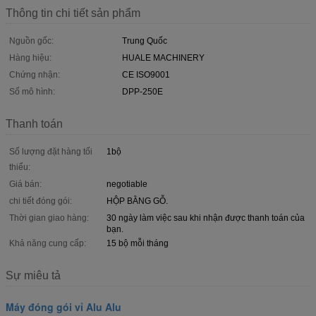
Thông tin chi tiết sản phẩm
Nguồn gốc:
Trung Quốc
Hàng hiệu:
HUALE MACHINERY
Chứng nhận:
CE ISO9001
Số mô hình:
DPP-250E
Thanh toán
Số lượng đặt hàng tối
1bộ
thiểu:
Giá bán:
negotiable
chi tiết đóng gói:
HỘP BẰNG GỖ.
Thời gian giao hàng:
30 ngày làm việc sau khi nhận được thanh toán của
bạn.
Khả năng cung cấp:
15 bộ mỗi tháng
Sự miêu tả
Máy đóng gói vỉ Alu Alu