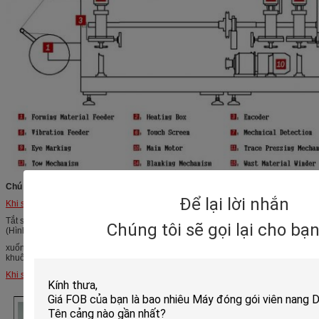
Chú ý:
Để lại lời nhắn
Khi sản xuất ALU ALU:
Tắt số 2 (hộp sưởi), thay bộ nạp để lắc bộ phận cấp kiểu và thay đổi khuôn mẫu
Chúng tôi sẽ gọi lại cho bạ
(Hình thành và
xuống khuôn mẫu, niêm phong lên và xuống khuôn mẫu, tẩy trống lên và xuống
khuôn mẫu)
Khi sản xuất sản phẩm ALU PVC:
Bật tất cả các trạm.