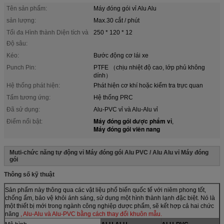
Tên sản phẩm:
Máy đóng gói vỉ Alu Alu
sản lượng:
Max.30 cắt / phút
Tối đa Hình thành Diện tích và
250 * 120 * 12
Độ sâu:
Kéo:
Bước động cơ lái xe
Punch Pin:
PTFE （chịu nhiệt độ cao, lớp phủ không
dính）
Hệ thống phát hiện:
Phát hiện cơ khí hoặc kiểm tra trực quan
Tấm tương ứng:
Hệ thống PRC
Đã sử dụng:
Alu-PVC vỉ và Alu-Alu vỉ
Máy đóng gói dược phẩm vỉ
Điểm nổi bật:
,
Máy đóng gói viên nang
Muti-chức năng tự động vỉ Máy đóng gói Alu PVC / Alu Alu vỉ Máy đóng
gói
Thông số kỹ thuật
Sản phẩm này thông qua các vật liệu phổ biến quốc tế với niêm phong tốt,
chống ẩm, bảo vệ khỏi ánh sáng, sử dụng một hình thành lạnh đặc biệt. Nó là
một thiết bị mới trong ngành công nghiệp dược phẩm, sẽ kết hợp cả hai chức
năng
, Alu-Alu và Alu-PVC bằng cách thay đổi khuôn mẫu.