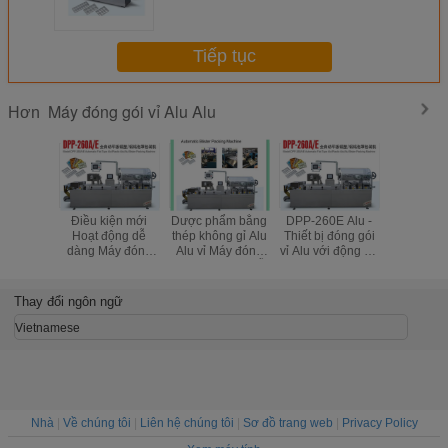
Máy đóng gói
Tiếp tục
Máy đóng gói vỉ Alu Alu
Hơn
Điều kiện mới
Dược phẩm bằng
DPP-260E Alu -
Máy đóng g
Hoạt động dễ
thép không gỉ Alu
Thiết bị đóng gói
nang DP
dàng Máy đóng
Alu vỉ Máy đóng
vỉ Alu với động cơ
AL / 
gói vỉ Alu Alu
gói với khuôn dễ
bước lái xe
DPP-260E
dàng thay thế
1200kg
Thay đổi ngôn ngữ
Vietnamese
Nhà
|
Về chúng tôi
|
Liên hệ chúng tôi
|
Sơ đồ trang web
|
Privacy Policy