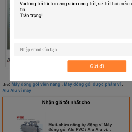
Gửi đi
Máy đóng gói viên nang
Máy đóng gói dược phẩm vỉ
thẻ:
,
,
Alu Alu vỉ máy
Nhận giá tốt nhất cho
Muti-chức năng tự động vỉ Máy
đóng gói Alu PVC / Alu Alu vỉ