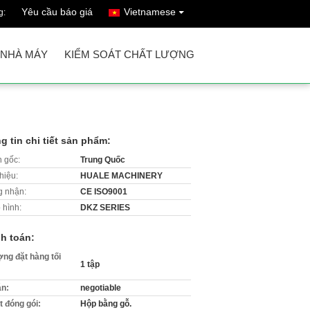
Yêu cầu báo giá
Vietnamese
g:
 NHÀ MÁY
KIỂM SOÁT CHẤT LƯỢNG
g tin chi tiết sản phẩm:
 gốc:
Trung Quốc
hiệu:
HUALE MACHINERY
 nhận:
CE ISO9001
 hình:
DKZ SERIES
h toán:
ợng đặt hàng tối
1 tập
án:
negotiable
ết đóng gói:
Hộp bằng gỗ.