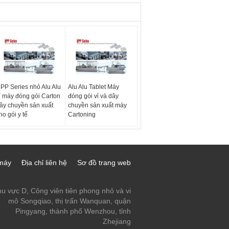
PP Series nhỏ Alu Alu
Alu Alu Tablet Máy
ỉ máy đóng gói Carton
đóng gói vỉ và dây
ây chuyền sản xuất
chuyền sản xuất máy
ho gói y tế
Cartoning
máy
Địa chỉ liên hệ
Sơ đồ trang web
u vực D, Công viên tiên phong nhỏ và vi
mô Songqiao, thị trấn Wanquan, quận
Pingyang, thành phố Wenzhou, tỉnh
Zhejiang