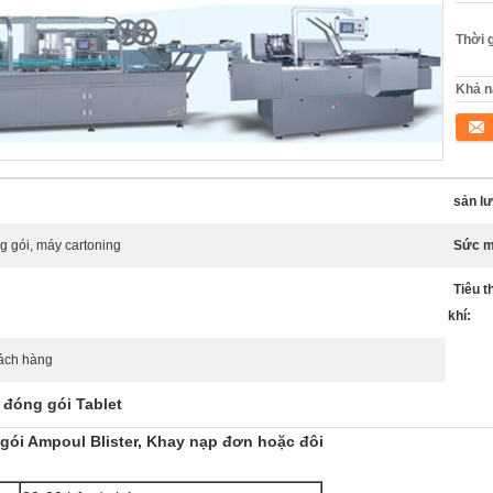
Thời 
Khả n
Tiếp 
sản l
g gói, máy cartoning
Sức m
Tiêu t
khí:
hách hàng
 đóng gói Tablet
ói Ampoul Blister, Khay nạp đơn hoặc đôi