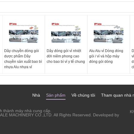
Dây chuyền đóng gói
Dây đóng gói vỉ nhiệt
Alu Alu vỉ Dòng đóng
D
dược phẩm Dây
đới niêm phong cao
gói / vỉ và hộp máy
v
chuyền sản xuất bao bì
cho bao bì vỉ y tế chung
đóng gói dòng
d
nhựa Alu nhựa vỉ
c
Nhà
Sản phẩm
Về chúng tôi
Tham quan nhà 
nh thành máy nhà cung cấp.
Kh
LE MACHINERY CO.,LTD. All Rights Reserved. Developed by