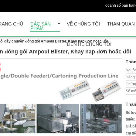
doanh số bán hàn
RANG CHỦ
CÁC SẢN
VỀ CHÚNG TÔI
THAM QUAN
PHẨM
ói dây chuyền đóng gói Ampoul Blister, Khay nạp đơn hoặc đôi
LIÊN HỆ CHÚNG TÔI
 đóng gói Ampoul Blister, Khay nạp đơn hoặc đôi
Thôn
Nguồn
Hàng 
Chứng
Số mô
Than
Số lư
thiểu:
Giá b
chi ti