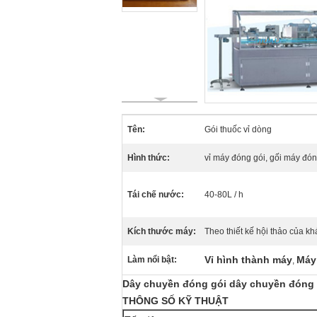
Tên:
Gói thuốc vỉ dòng
Hình thức:
vỉ máy đóng gói, gối máy đón
Tái chế nước:
40-80L / h
Kích thước máy:
Theo thiết kế hội thảo của k
Vỉ hình thành máy
Máy
Làm nổi bật:
,
Dây chuyền đóng gói dây chuyền đóng g
THÔNG SỐ KỸ THUẬT