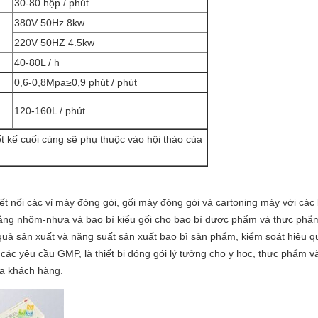
30-80 hộp / phút
380V 50Hz 8kw
220V 50HZ 4.5kw
40-80L / h
0,6-0,8Mpa≥0,9 phút / phút
120-160L / phút
ết kế cuối cùng sẽ phụ thuộc vào hội thảo của
t nối các vỉ máy đóng gói, gối máy đóng gói và cartoning máy với các 
bằng nhôm-nhựa và bao bì kiểu gối cho bao bì dược phẩm và thực phẩ
quả sản xuất và năng suất sản xuất bao bì sản phẩm, kiểm soát hiệu 
các yêu cầu GMP, là thiết bị đóng gói lý tưởng cho y học, thực phẩm 
ủa khách hàng.