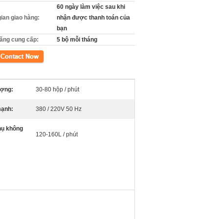
60 ngày làm việc sau khi
gian giao hàng:
nhận được thanh toán của
bạn
ăng cung cấp:
5 bộ mỗi tháng
xúc
ượng:
30-80 hộp / phút
ạnh:
380 / 220V 50 Hz
hụ không
120-160L / phút