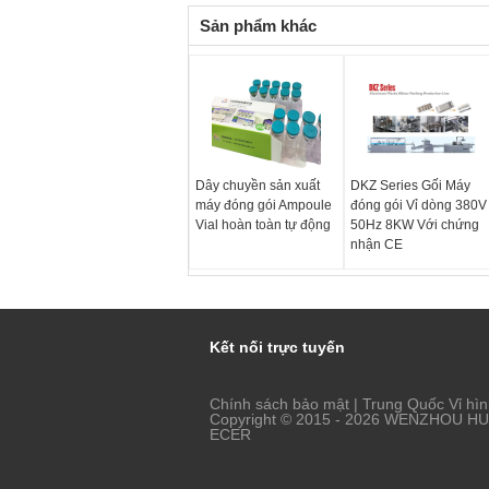
Sản phẩm khác
Dây chuyền sản xuất
DKZ Series Gối Máy
máy đóng gói Ampoule
đóng gói Vỉ dòng 380V
Vial hoàn toàn tự động
50Hz 8KW Với chứng
nhận CE
Kết nối trực tuyến
Chính sách bảo mật
|
Trung Quốc Vỉ hì
Copyright © 2015 - 2026 WENZHOU HUA
ECER